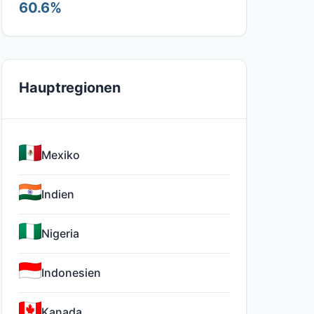
60.6%
Hauptregionen
Mexiko
Indien
Nigeria
Indonesien
Kanada