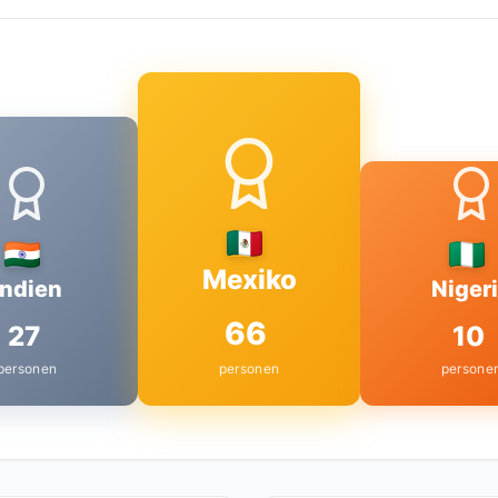
Mexiko
Indien
Niger
66
27
10
personen
personen
persone