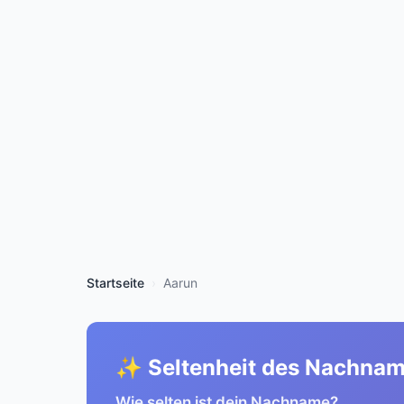
Startseite
Aarun
✨ Seltenheit des Nachna
Wie selten ist dein Nachname?