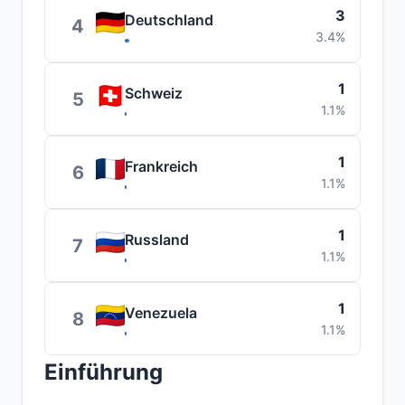
3
Deutschland
4
3.4%
1
Schweiz
5
1.1%
1
Frankreich
6
1.1%
1
Russland
7
1.1%
1
Venezuela
8
1.1%
Einführung