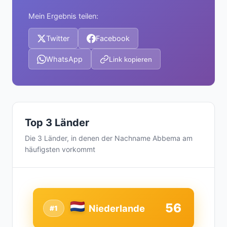
Mein Ergebnis teilen:
Twitter
Facebook
WhatsApp
Link kopieren
Top 3 Länder
Die 3 Länder, in denen der Nachname Abbema am
häufigsten vorkommt
56
Niederlande
#1