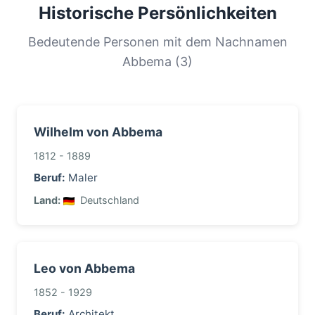
großen Teil der Bevölkerung geteilt. Diese
Historische Persönlichkeiten
Verteilung hilft uns, die Ursprünge und
Migrationsgeschichte von Familien mit diesem
Bedeutende Personen mit dem Nachnamen
Nachnamen zu verstehen.
Abbema (3)
Wilhelm von Abbema
1812 - 1889
Beruf:
Maler
Land:
Deutschland
Leo von Abbema
1852 - 1929
Beruf:
Architekt