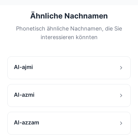
96.2%
der weltweiten Gesamtzahl.
seinem Hauptland. Die häufigsten Nachnamen
werden von einem großen Teil der
Ähnliche Nachnamen
Bevölkerung geteilt. Diese Verteilung hilft uns,
die Ursprünge und Migrationsgeschichte von
Phonetisch ähnliche Nachnamen, die Sie
Familien mit diesem Nachnamen zu verstehen.
interessieren könnten
Al-ajmi
Al-azmi
Al-azzam