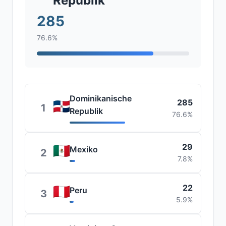
Republik
285
76.6%
Dominikanische
285
1
Republik
76.6%
29
Mexiko
2
7.8%
22
Peru
3
5.9%