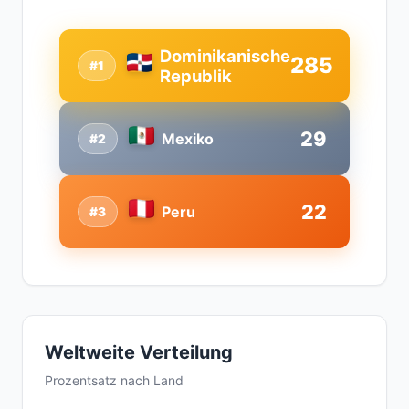
Dominikanische
285
#1
Republik
29
Mexiko
#2
22
Peru
#3
Weltweite Verteilung
Prozentsatz nach Land