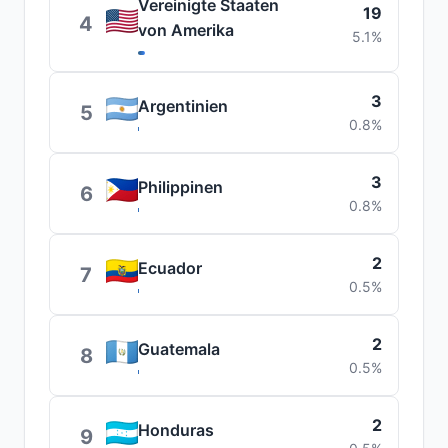
Vereinigte Staaten
19
4
von Amerika
5.1%
3
Argentinien
5
0.8%
3
Philippinen
6
0.8%
2
Ecuador
7
0.5%
2
Guatemala
8
0.5%
2
Honduras
9