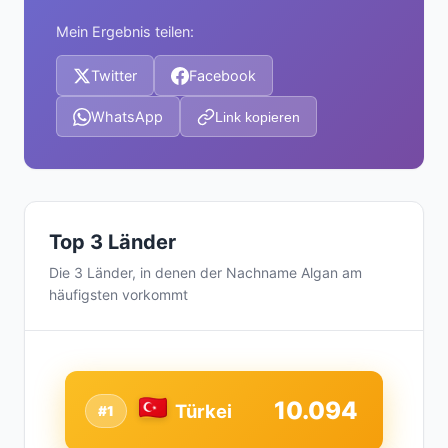
Mein Ergebnis teilen:
Twitter
Facebook
WhatsApp
Link kopieren
Top 3 Länder
Die 3 Länder, in denen der Nachname Algan am
häufigsten vorkommt
10.094
Türkei
#1