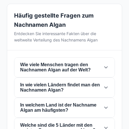
Häufig gestellte Fragen zum
Nachnamen Algan
Entdecken Sie interessante Fakten über die
weltweite Verteilung des Nachnamens Algan
Wie viele Menschen tragen den
Nachnamen Algan auf der Welt?
In wie vielen Ländern findet man den
Derzeit gibt es weltweit etwa
11.008 Personen
Nachnamen Algan?
mit dem Nachnamen
Algan
. Das bedeutet,
dass etwa 1 von
726,744 Personen
auf der
Welt diesen Nachnamen trägt. Er ist in
In welchem Land ist der Nachname
41
Der Nachname
Algan
ist in
41 Ländern
auf der
Algan am häufigsten?
Ländern
präsent, was seine globale
ganzen Welt präsent. Dies klassifiziert ihn als
Verbreitung widerspiegelt.
einen Nachnamen mit
lokal
Reichweite. Seine
Präsenz in mehreren Ländern weist auf
Welche sind die 5 Länder mit den
Der Nachname
Algan
ist am häufigsten in