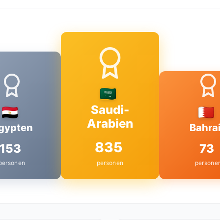
Saudi-
Arabien
gypten
Bahra
835
153
73
personen
personen
persone