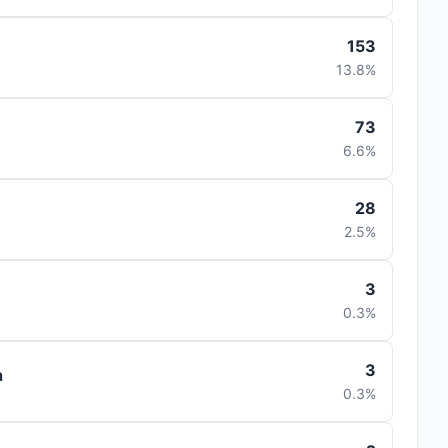
153
13.8%
73
6.6%
28
2.5%
3
0.3%
3
a
0.3%