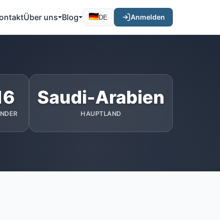
ontakt
Über uns
Blog
Anmelden
DE
16
Saudi-Arabien
ÄNDER
HAUPTLAND