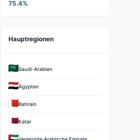
75.4%
Hauptregionen
Saudi-Arabien
Ägypten
Bahrain
Katar
Vereinigte Arabische Emirate