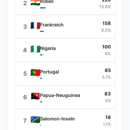
Indien
2
13.6%
158
Frankreich
3
9.5%
100
Nigeria
4
6%
85
Portugal
5
5.1%
83
Papua-Neuguinea
6
5%
18
Salomon-Inseln
7
1.1%