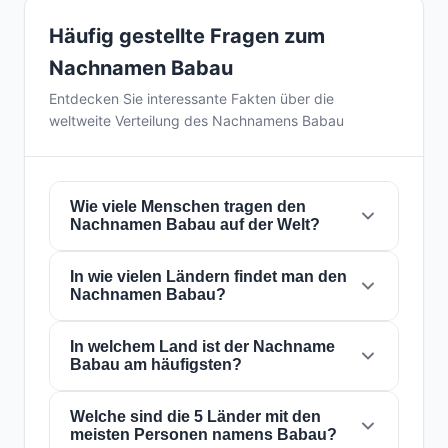
Häufig gestellte Fragen zum
Nachnamen Babau
Entdecken Sie interessante Fakten über die
weltweite Verteilung des Nachnamens Babau
Wie viele Menschen tragen den
Nachnamen Babau auf der Welt?
In wie vielen Ländern findet man den
Derzeit gibt es weltweit etwa
1.657 Personen
Nachnamen Babau?
mit dem Nachnamen
Babau
. Das bedeutet,
dass etwa 1 von
4,828,002 Personen
auf der
Welt diesen Nachnamen trägt. Er ist in
In welchem Land ist der Nachname
27
Der Nachname
Babau
ist in
27 Ländern
auf
Babau am häufigsten?
Ländern
präsent, was seine globale
der ganzen Welt präsent. Dies klassifiziert ihn
Verbreitung widerspiegelt.
als einen Nachnamen mit
lokal
Reichweite.
Seine Präsenz in mehreren Ländern weist auf
Welche sind die 5 Länder mit den
Der Nachname
Babau
ist am häufigsten in
meisten Personen namens Babau?
historische Migrations- und
Rumänien
, wo ihn etwa
893 Personen
tragen.