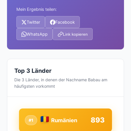
Mein Ergebnis teilen:
Twitter
Facebook
WhatsApp
Link kopieren
Top 3 Länder
Die 3 Länder, in denen der Nachname Babau am
häufigsten vorkommt
893
Rumänien
#1