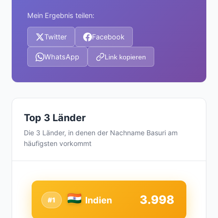
Mein Ergebnis teilen:
Twitter
Facebook
WhatsApp
Link kopieren
Top 3 Länder
Die 3 Länder, in denen der Nachname Basuri am
häufigsten vorkommt
3.998
Indien
#1