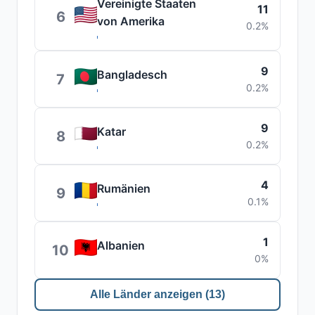
Vereinigte Staaten
11
6
von Amerika
0.2%
9
Bangladesch
7
0.2%
9
Katar
8
0.2%
4
Rumänien
9
0.1%
1
Albanien
10
0%
Alle Länder anzeigen (13)