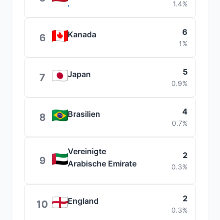
1.4%
6
Kanada
6
1%
5
Japan
7
0.9%
4
Brasilien
8
0.7%
Vereinigte
2
9
Arabische Emirate
0.3%
2
England
10
0.3%