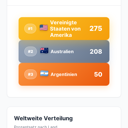
Vereinigte
275
Staaten von
#1
Amerika
208
Australien
#2
50
Argentinien
#3
Weltweite Verteilung
Prozentsatz nach Land