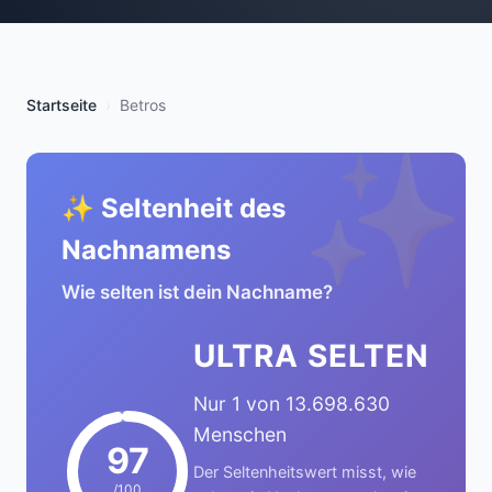
Startseite
Betros
✨
✨ Seltenheit des
Nachnamens
Wie selten ist dein Nachname?
ULTRA SELTEN
Nur 1 von 13.698.630
Menschen
97
Der Seltenheitswert misst, wie
/100