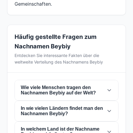
Gemeinschaften.
Häufig gestellte Fragen zum
Nachnamen Beybiy
Entdecken Sie interessante Fakten über die
weltweite Verteilung des Nachnamens Beybiy
Wie viele Menschen tragen den
Nachnamen Beybiy auf der Welt?
In wie vielen Ländern findet man den
Derzeit gibt es weltweit etwa
1.615 Personen
Nachnamen Beybiy?
mit dem Nachnamen
Beybiy
. Das bedeutet,
dass etwa 1 von
4,953,560 Personen
auf der
Welt diesen Nachnamen trägt. Er ist in
In welchem Land ist der Nachname
1
Der Nachname
Beybiy
ist in
1 Ländern
auf der