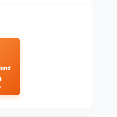
land
3
n