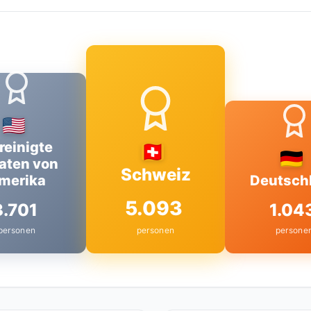
reinigte
aten von
Schweiz
merika
Deutsch
5.093
3.701
1.04
personen
personen
persone