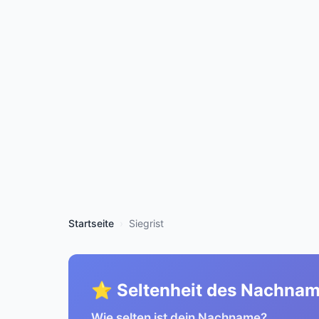
Startseite
Siegrist
⭐ Seltenheit des Nachna
Wie selten ist dein Nachname?