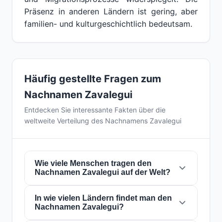
Präsenz in anderen Ländern ist gering, aber
familien- und kulturgeschichtlich bedeutsam.
Häufig gestellte Fragen zum
Nachnamen Zavalegui
Entdecken Sie interessante Fakten über die
weltweite Verteilung des Nachnamens Zavalegui
Wie viele Menschen tragen den
Nachnamen Zavalegui auf der Welt?
In wie vielen Ländern findet man den
Derzeit gibt es weltweit etwa
142 Personen
Nachnamen Zavalegui?
mit dem Nachnamen
Zavalegui
. Das bedeutet,
dass etwa 1 von
56,338,028 Personen
auf