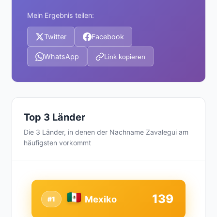
Mein Ergebnis teilen:
Twitter
Facebook
WhatsApp
Link kopieren
Top 3 Länder
Die 3 Länder, in denen der Nachname Zavalegui am
häufigsten vorkommt
139
Mexiko
#1