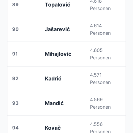
4.618
89
Topalović
Personen
4.614
90
Jašarević
Personen
4.605
91
Mihajlović
Personen
4.571
92
Kadrić
Personen
4.569
93
Mandić
Personen
4.556
94
Kovač
Personen