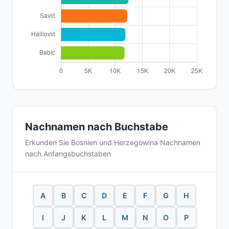
Nachnamen nach Buchstabe
Erkunden Sie Bosnien und Herzegowina Nachnamen
nach Anfangsbuchstaben
A
B
C
D
E
F
G
H
I
J
K
L
M
N
O
P