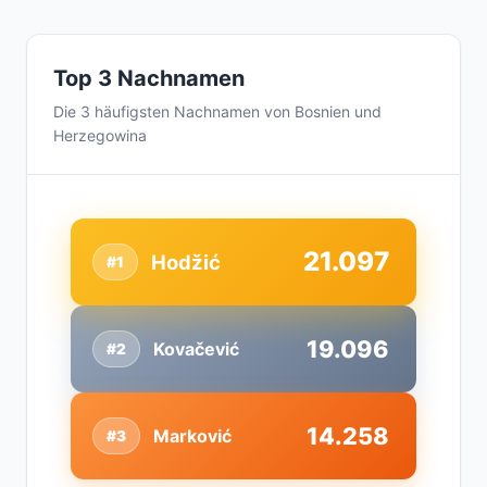
Top 3 Nachnamen
Die 3 häufigsten Nachnamen von Bosnien und
Herzegowina
21.097
Hodžić
#1
19.096
Kovačević
#2
14.258
Marković
#3