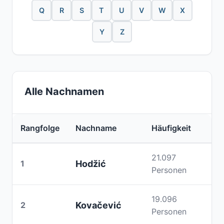
Q
R
S
T
U
V
W
X
Y
Z
Alle Nachnamen
Rangfolge
Nachname
Häufigkeit
21.097
1
Hodžić
Personen
19.096
2
Kovačević
Personen