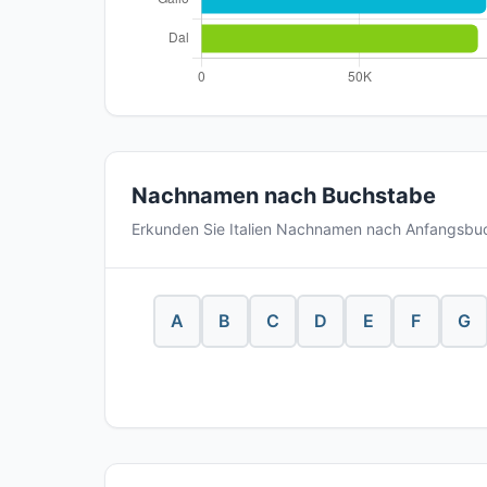
Nachnamen nach Buchstabe
Erkunden Sie Italien Nachnamen nach Anfangsbu
A
B
C
D
E
F
G