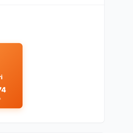
i
74
n