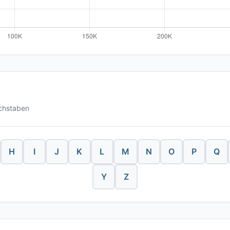
chstaben
H
I
J
K
L
M
N
O
P
Q
Y
Z