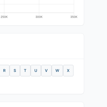
R
S
T
U
V
W
X