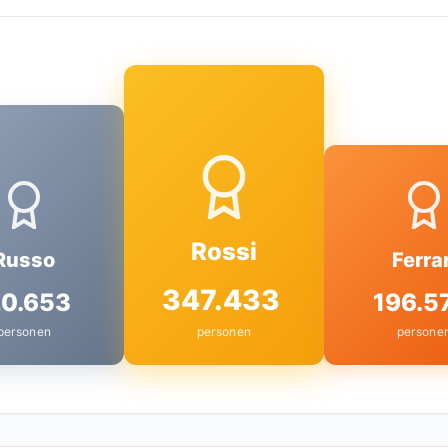
Rossi
Russo
Ferrar
347.433
0.653
196.5
personen
personen
persone