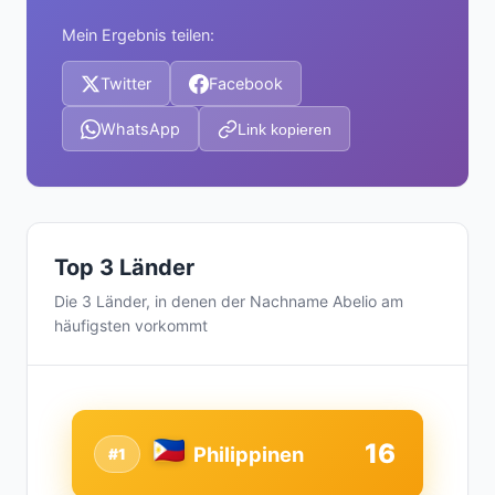
Mein Ergebnis teilen:
Twitter
Facebook
WhatsApp
Link kopieren
Top 3 Länder
Die 3 Länder, in denen der Nachname Abelio am
häufigsten vorkommt
16
Philippinen
#1