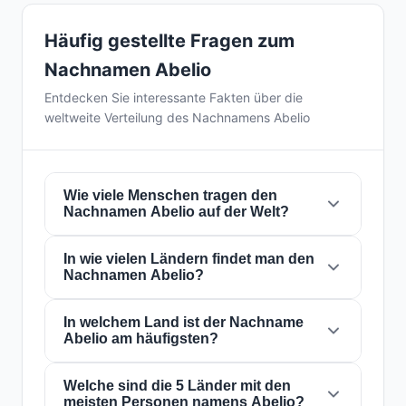
Häufig gestellte Fragen zum
Nachnamen Abelio
Entdecken Sie interessante Fakten über die
weltweite Verteilung des Nachnamens Abelio
Wie viele Menschen tragen den
Nachnamen Abelio auf der Welt?
In wie vielen Ländern findet man den
Derzeit gibt es weltweit etwa
35 Personen
mit
Nachnamen Abelio?
dem Nachnamen
Abelio
. Das bedeutet, dass
etwa 1 von
228,571,429 Personen
auf der
Welt diesen Nachnamen trägt. Er ist in
In welchem Land ist der Nachname
6
Der Nachname
Abelio
ist in
6 Ländern
auf der
Abelio am häufigsten?
Ländern
präsent, was seine globale
ganzen Welt präsent. Dies klassifiziert ihn als
Verbreitung widerspiegelt.
einen Nachnamen mit
lokal
Reichweite. Seine
Präsenz in mehreren Ländern weist auf
Welche sind die 5 Länder mit den
Der Nachname
Abelio
ist am häufigsten in
meisten Personen namens Abelio?