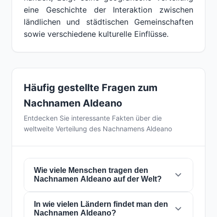
eine Geschichte der Interaktion zwischen
ländlichen und städtischen Gemeinschaften
sowie verschiedene kulturelle Einflüsse.
Häufig gestellte Fragen zum
Nachnamen Aldeano
Entdecken Sie interessante Fakten über die
weltweite Verteilung des Nachnamens Aldeano
Wie viele Menschen tragen den
Nachnamen Aldeano auf der Welt?
In wie vielen Ländern findet man den
Derzeit gibt es weltweit etwa
1.055 Personen
Nachnamen Aldeano?
mit dem Nachnamen
Aldeano
. Das bedeutet,