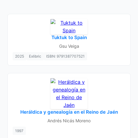
Tuktuk to Spain
Gsu Veiga
2025
Exlibric
ISBN: 9791387707521
Heráldica y genealogía en el Reino de Jaén
Andrés Nicás Moreno
1997