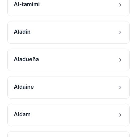
Al-tamimi
Aladin
Aladueña
Aldaine
Aldam