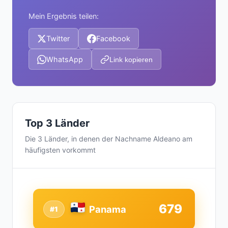
Mein Ergebnis teilen:
Twitter
Facebook
WhatsApp
Link kopieren
Top 3 Länder
Die 3 Länder, in denen der Nachname Aldeano am
häufigsten vorkommt
679
Panama
#1