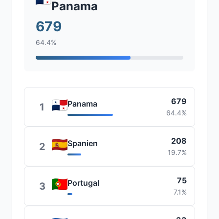
Panama
679
64.4%
679
Panama
1
64.4%
208
Spanien
2
19.7%
75
Portugal
3
7.1%