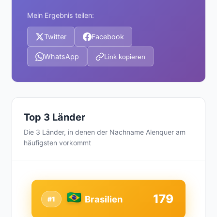
Mein Ergebnis teilen:
Twitter
Facebook
WhatsApp
Link kopieren
Top 3 Länder
Die 3 Länder, in denen der Nachname Alenquer am
häufigsten vorkommt
179
Brasilien
#1