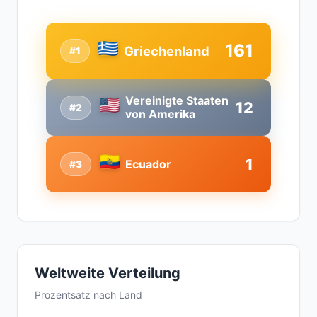
161
Griechenland
#1
Vereinigte Staaten
12
#2
von Amerika
1
Ecuador
#3
Weltweite Verteilung
Prozentsatz nach Land