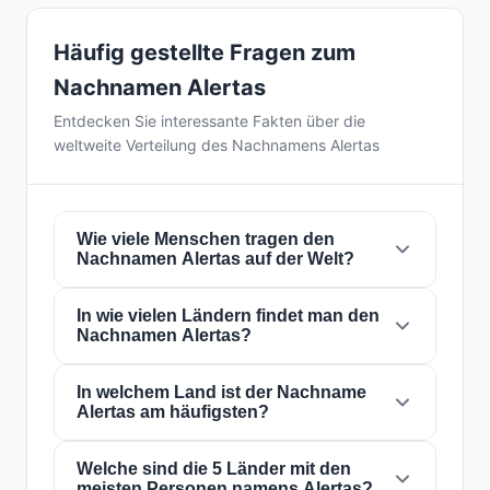
Häufig gestellte Fragen zum
Nachnamen Alertas
Entdecken Sie interessante Fakten über die
weltweite Verteilung des Nachnamens Alertas
Wie viele Menschen tragen den
Nachnamen Alertas auf der Welt?
In wie vielen Ländern findet man den
Derzeit gibt es weltweit etwa
176 Personen
Nachnamen Alertas?
mit dem Nachnamen
Alertas
. Das bedeutet,
dass etwa 1 von
45,454,545 Personen
auf
der Welt diesen Nachnamen trägt. Er ist in
In welchem Land ist der Nachname
5
Der Nachname
Alertas
ist in
5 Ländern
auf
Alertas am häufigsten?
Ländern
präsent, was seine globale
der ganzen Welt präsent. Dies klassifiziert ihn
Verbreitung widerspiegelt.
als einen Nachnamen mit
lokal
Reichweite.
Seine Präsenz in mehreren Ländern weist auf
Welche sind die 5 Länder mit den
Der Nachname
Alertas
ist am häufigsten in
meisten Personen namens Alertas?