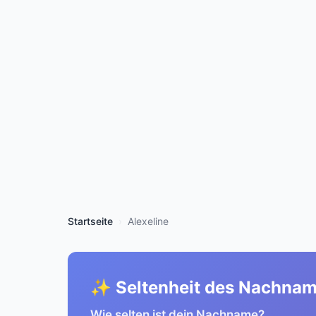
Startseite
Alexeline
✨ Seltenheit des Nachna
Wie selten ist dein Nachname?