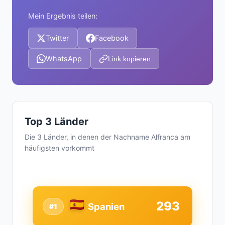
Mein Ergebnis teilen:
Twitter
Facebook
WhatsApp
Link kopieren
Top 3 Länder
Die 3 Länder, in denen der Nachname Alfranca am
häufigsten vorkommt
293
Spanien
#1