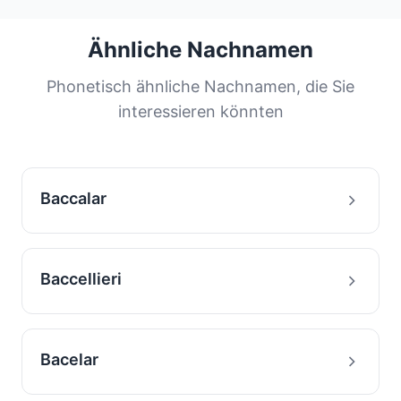
zurückzuführen sein.
häufigsten Nachnamen werden von einem
großen Teil der Bevölkerung geteilt. Diese
Ähnliche Nachnamen
Verteilung hilft uns, die Ursprünge und
Migrationsgeschichte von Familien mit diesem
Phonetisch ähnliche Nachnamen, die Sie
Nachnamen zu verstehen.
interessieren könnten
Baccalar
Baccellieri
Bacelar