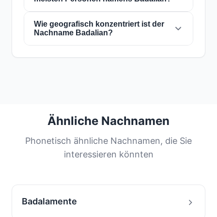
historische Migrations- und
Vereinigte Staaten von Amerika
, wo ihn etwa
Familiendispersionsmuster über die
392 Personen
tragen. Dies entspricht
65.7%
Jahrhunderte hin.
der weltweiten Gesamtzahl der Personen mit
Wie geografisch konzentriert ist der
Die 5 Länder mit der höchsten Anzahl von
Nachname Badalian?
diesem Nachnamen. Die hohe Konzentration in
Personen mit dem Nachnamen
Badalian
sind:
diesem Land kann auf seinen geografischen
1. Vereinigte Staaten von Amerika
(392
Ursprung oder bedeutende historische
Personen),
2. Frankreich
(40 Personen),
3.
Der Nachname
Badalian
hat ein
konzentriert
Migrationsströme zurückzuführen sein.
Armenien
(25 Personen),
4. Iran
(24
Konzentrationsniveau.
65.7%
aller Personen
Personen), und
5. Kanada
(18 Personen).
mit diesem Nachnamen befinden sich in
Diese fünf Länder konzentrieren
83.6%
der
Vereinigte Staaten von Amerika
, seinem
weltweiten Gesamtzahl.
Hauptland. Die häufigsten Nachnamen werden
von einem großen Teil der Bevölkerung geteilt.
Ähnliche Nachnamen
Diese Verteilung hilft uns, die Ursprünge und
Migrationsgeschichte von Familien mit diesem
Phonetisch ähnliche Nachnamen, die Sie
Nachnamen zu verstehen.
interessieren könnten
Badalamente