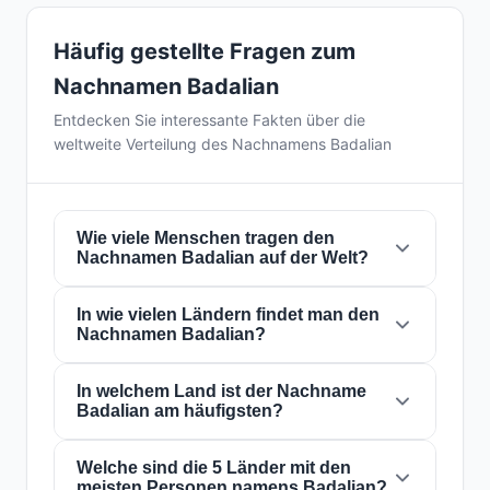
Häufig gestellte Fragen zum
Nachnamen Badalian
Entdecken Sie interessante Fakten über die
weltweite Verteilung des Nachnamens Badalian
Wie viele Menschen tragen den
Nachnamen Badalian auf der Welt?
In wie vielen Ländern findet man den
Derzeit gibt es weltweit etwa
597 Personen
Nachnamen Badalian?
mit dem Nachnamen
Badalian
. Das bedeutet,
dass etwa 1 von
13,400,335 Personen
auf der
Welt diesen Nachnamen trägt. Er ist in
In welchem Land ist der Nachname
28
Der Nachname
Badalian
ist in
28 Ländern
auf
Badalian am häufigsten?
Ländern
präsent, was seine globale
der ganzen Welt präsent. Dies klassifiziert ihn
Verbreitung widerspiegelt.
als einen Nachnamen mit
lokal
Reichweite.
Seine Präsenz in mehreren Ländern weist auf
Welche sind die 5 Länder mit den
Der Nachname
Badalian
ist am häufigsten in
meisten Personen namens Badalian?