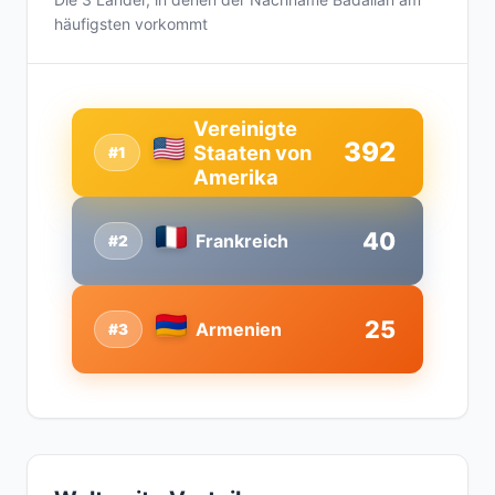
häufigsten vorkommt
Vereinigte
392
Staaten von
#1
Amerika
40
Frankreich
#2
25
Armenien
#3