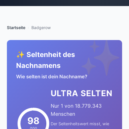
Startseite
Badgerow
✨
✨ Seltenheit des
Nachnamens
Wie selten ist dein Nachname?
ULTRA SELTEN
Nur 1 von 18.779.343
Menschen
98
Der Seltenheitswert misst, wie
/100