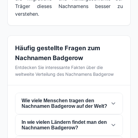
Träger dieses Nachnamens besser zu
verstehen.
Häufig gestellte Fragen zum
Nachnamen Badgerow
Entdecken Sie interessante Fakten über die
weltweite Verteilung des Nachnamens Badgerow
Wie viele Menschen tragen den
Nachnamen Badgerow auf der Welt?
In wie vielen Ländern findet man den
Derzeit gibt es weltweit etwa
426 Personen
Nachnamen Badgerow?
mit dem Nachnamen
Badgerow
. Das
bedeutet, dass etwa 1 von
18,779,343