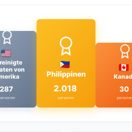
reinigte
aten von
Philippinen
merika
Kana
2.018
287
30
personen
personen
persone