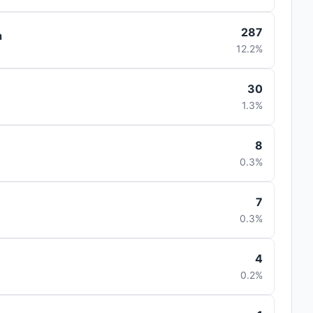
287
a
12.2%
30
1.3%
8
0.3%
7
0.3%
4
0.2%