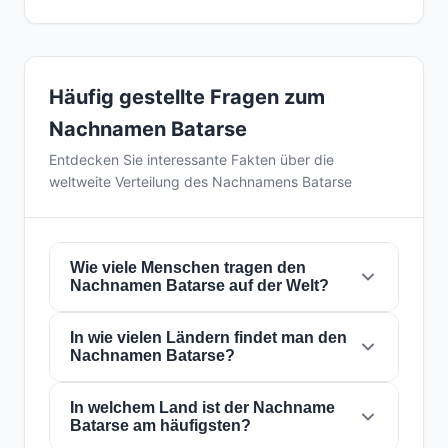
Häufig gestellte Fragen zum
Nachnamen Batarse
Entdecken Sie interessante Fakten über die
weltweite Verteilung des Nachnamens Batarse
Wie viele Menschen tragen den
Nachnamen Batarse auf der Welt?
In wie vielen Ländern findet man den
Derzeit gibt es weltweit etwa
627 Personen
Nachnamen Batarse?
mit dem Nachnamen
Batarse
. Das bedeutet,
dass etwa 1 von
12,759,171 Personen
auf der
Welt diesen Nachnamen trägt. Er ist in
In welchem Land ist der Nachname
12
Der Nachname
Batarse
ist in
12 Ländern
auf
Batarse am häufigsten?
Ländern
präsent, was seine globale
der ganzen Welt präsent. Dies klassifiziert ihn