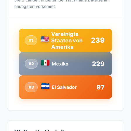
häufigsten vorkommt
Vereinigte
239
Staaten von
#1
Amerika
229
Mexiko
#2
97
El Salvador
#3