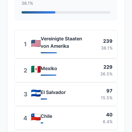
38.1%
Vereinigte Staaten
239
1
von Amerika
38.1%
229
Mexiko
2
36.5%
97
El Salvador
3
15.5%
40
Chile
4
6.4%