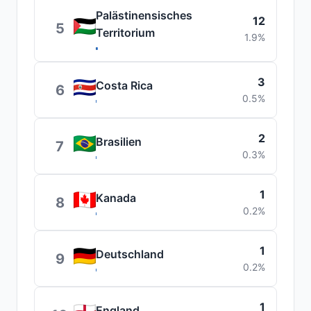
Palästinensisches
12
5
Territorium
1.9%
3
Costa Rica
6
0.5%
2
Brasilien
7
0.3%
1
Kanada
8
0.2%
1
Deutschland
9
0.2%
1
England