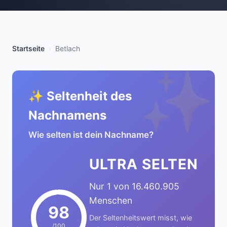
Startseite
Betlach
✨
✨ Seltenheit des
Nachnamens
Wie selten ist dein Nachname?
ULTRA SELTEN
Nur 1 von 16.460.905
Menschen
98
Der Seltenheitswert misst, wie
/100