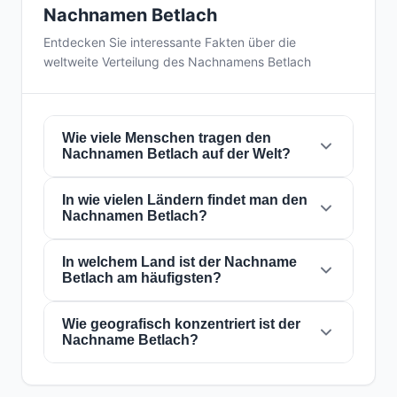
Nachnamen Betlach
Entdecken Sie interessante Fakten über die
weltweite Verteilung des Nachnamens Betlach
Wie viele Menschen tragen den
Nachnamen Betlach auf der Welt?
In wie vielen Ländern findet man den
Derzeit gibt es weltweit etwa
486 Personen
Nachnamen Betlach?
mit dem Nachnamen
Betlach
. Das bedeutet,
dass etwa 1 von
16,460,905 Personen
auf der
Welt diesen Nachnamen trägt. Er ist in
In welchem Land ist der Nachname
4
Der Nachname
Betlach
ist in
4 Ländern
auf
Betlach am häufigsten?
Ländern
präsent, was seine globale
der ganzen Welt präsent. Dies klassifiziert ihn
Verbreitung widerspiegelt.
als einen Nachnamen mit
lokal
Reichweite.
Seine Präsenz in mehreren Ländern weist auf
Wie geografisch konzentriert ist der
Der Nachname
Betlach
ist am häufigsten in
Nachname Betlach?
historische Migrations- und
Vereinigte Staaten von Amerika
, wo ihn etwa
Familiendispersionsmuster über die
348 Personen
tragen. Dies entspricht
71.6%
Jahrhunderte hin.
der weltweiten Gesamtzahl der Personen mit
Der Nachname
Betlach
hat ein
sehr