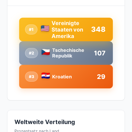
Vereinigte
348
Staaten von
#1
Amerika
Tschechische
107
#2
Republik
29
Kroatien
#3
Weltweite Verteilung
Prozentsatz nach Land