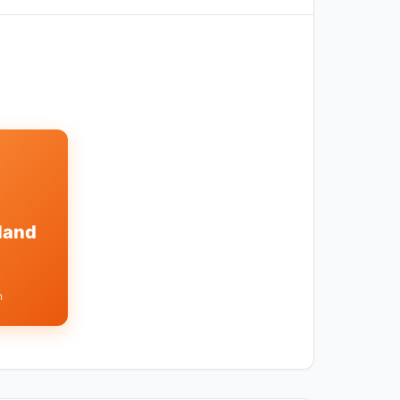
land
n