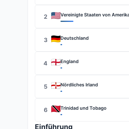
Vereinigte Staaten von Amerik
2
Deutschland
3
England
4
Nördliches Irland
5
Trinidad und Tobago
6
Einführung