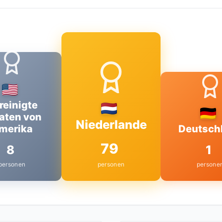
reinigte
aten von
Niederlande
merika
Deutsch
79
8
1
personen
personen
persone