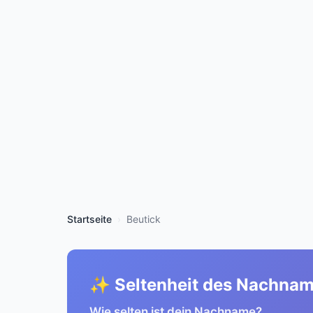
Startseite
Beutick
✨ Seltenheit des Nachna
Wie selten ist dein Nachname?