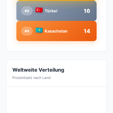
16
Türkei
#2
14
Kasachstan
#3
Weltweite Verteilung
Prozentsatz nach Land