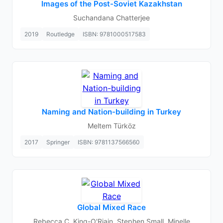
Images of the Post-Soviet Kazakhstan
Suchandana Chatterjee
2019
Routledge
ISBN: 9781000517583
Naming and Nation-building in Turkey
Meltem Türköz
2017
Springer
ISBN: 9781137566560
Global Mixed Race
Rebecca C. King-O'Riain, Stephen Small, Minelle