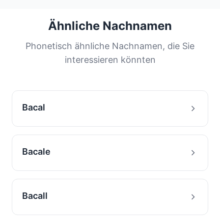
Die häufigsten Nachnamen werden von einem
großen Teil der Bevölkerung geteilt. Diese
Ähnliche Nachnamen
Verteilung hilft uns, die Ursprünge und
Migrationsgeschichte von Familien mit diesem
Phonetisch ähnliche Nachnamen, die Sie
Nachnamen zu verstehen.
interessieren könnten
Bacal
Bacale
Bacall