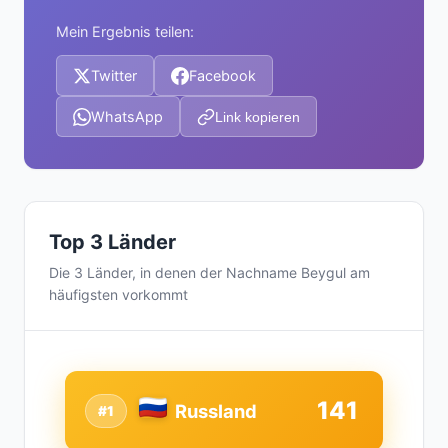
Mein Ergebnis teilen:
Twitter
Facebook
WhatsApp
Link kopieren
Top 3 Länder
Die 3 Länder, in denen der Nachname Beygul am
häufigsten vorkommt
141
Russland
#1