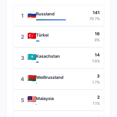
141
Russland
1
79.7%
16
Türkei
2
9%
14
Kasachstan
3
7.9%
3
Weißrussland
4
1.7%
2
Malaysia
5
1.1%