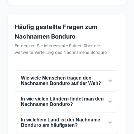
Häufig gestellte Fragen zum
Nachnamen Bonduro
Entdecken Sie interessante Fakten über die
weltweite Verteilung des Nachnamens Bonduro
Wie viele Menschen tragen den
Nachnamen Bonduro auf der Welt?
In wie vielen Ländern findet man den
Derzeit gibt es weltweit etwa
11 Personen
mit
Nachnamen Bonduro?
dem Nachnamen
Bonduro
. Das bedeutet,
dass etwa 1 von
727,272,727 Personen
auf
der Welt diesen Nachnamen trägt. Er ist in
In welchem Land ist der Nachname
1
Der Nachname
Bonduro
ist in
1 Ländern
auf
Bonduro am häufigsten?
Ländern
präsent, was seine globale
der ganzen Welt präsent. Dies klassifiziert ihn
Verbreitung widerspiegelt.
als einen Nachnamen mit
lokal
Reichweite.