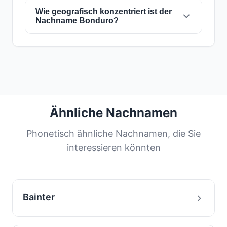
Seine Präsenz in mehreren Ländern weist auf
Wie geografisch konzentriert ist der
Der Nachname
Bonduro
ist am häufigsten in
Nachname Bonduro?
historische Migrations- und
Kanada
, wo ihn etwa
11 Personen
tragen. Dies
Familiendispersionsmuster über die
entspricht
100%
der weltweiten Gesamtzahl
Jahrhunderte hin.
der Personen mit diesem Nachnamen. Die
Der Nachname
Bonduro
hat ein
sehr
hohe Konzentration in diesem Land kann auf
konzentriert
Konzentrationsniveau.
100%
aller
seinen geografischen Ursprung oder
Personen mit diesem Nachnamen befinden
bedeutende historische Migrationsströme
sich in
Kanada
, seinem Hauptland. Die
zurückzuführen sein.
häufigsten Nachnamen werden von einem
großen Teil der Bevölkerung geteilt. Diese
Ähnliche Nachnamen
Verteilung hilft uns, die Ursprünge und
Migrationsgeschichte von Familien mit diesem
Phonetisch ähnliche Nachnamen, die Sie
Nachnamen zu verstehen.
interessieren könnten
Bainter