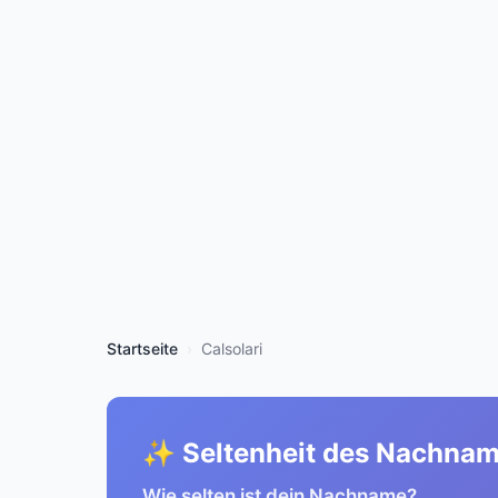
Startseite
Calsolari
✨ Seltenheit des Nachna
Wie selten ist dein Nachname?