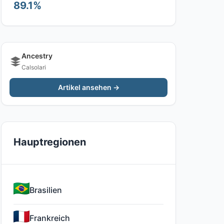
89.1%
Ancestry
Calsolari
Artikel ansehen →
Hauptregionen
Brasilien
Frankreich