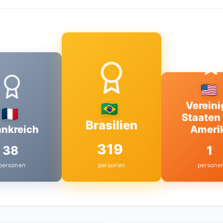
Vereini
Staaten
Brasilien
ankreich
Ameri
319
38
1
personen
personen
persone