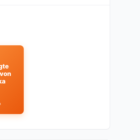
gte
 von
ka
n