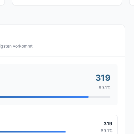
figsten vorkommt
319
89.1%
319
89.1%