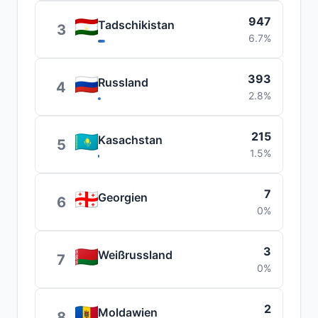
947
Tadschikistan
3
6.7%
393
Russland
4
2.8%
215
Kasachstan
5
1.5%
7
Georgien
6
0%
3
Weißrussland
7
0%
2
Moldawien
8