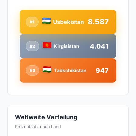
8.587
Usbekistan
#1
4.041
Kirgisistan
#2
947
Tadschikistan
#3
Weltweite Verteilung
Prozentsatz nach Land