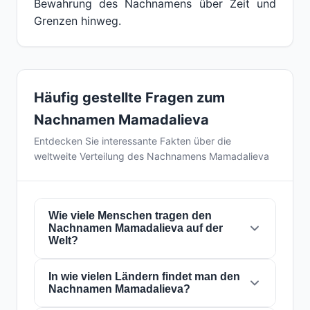
Bewahrung des Nachnamens über Zeit und
Grenzen hinweg.
Häufig gestellte Fragen zum
Nachnamen Mamadalieva
Entdecken Sie interessante Fakten über die
weltweite Verteilung des Nachnamens Mamadalieva
Wie viele Menschen tragen den
Nachnamen Mamadalieva auf der
Welt?
In wie vielen Ländern findet man den
Derzeit gibt es weltweit etwa
14.200
Nachnamen Mamadalieva?
Personen
mit dem Nachnamen
Mamadalieva
.
Das bedeutet, dass etwa 1 von
563,380