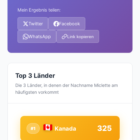
Mein Ergebnis teilen:
Twitter
Facebook
WhatsApp
Link kopieren
Top 3 Länder
Die 3 Länder, in denen der Nachname Miclette am
häufigsten vorkommt
325
Kanada
#1