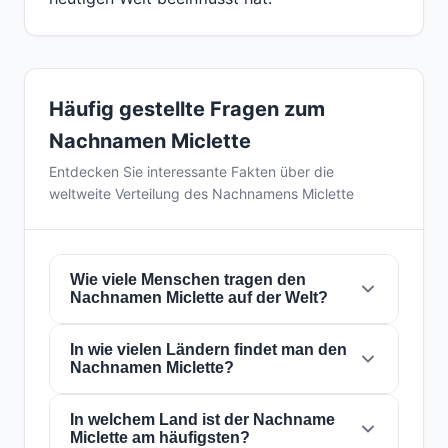
Häufig gestellte Fragen zum
Nachnamen Miclette
Entdecken Sie interessante Fakten über die
weltweite Verteilung des Nachnamens Miclette
Wie viele Menschen tragen den
Nachnamen Miclette auf der Welt?
In wie vielen Ländern findet man den
Derzeit gibt es weltweit etwa
627 Personen
Nachnamen Miclette?
mit dem Nachnamen
Miclette
. Das bedeutet,
dass etwa 1 von
12,759,171 Personen
auf der
Welt diesen Nachnamen trägt. Er ist in
In welchem Land ist der Nachname
4
Der Nachname
Miclette
ist in
4 Ländern
auf
Miclette am häufigsten?
Ländern
präsent, was seine globale
der ganzen Welt präsent. Dies klassifiziert ihn