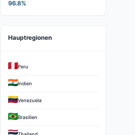
96.8%
Hauptregionen
Peru
Indien
Venezuela
Brasilien
Thailand