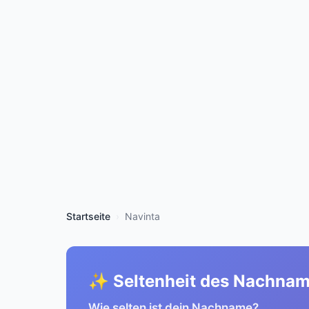
Startseite
Navinta
✨ Seltenheit des Nachna
Wie selten ist dein Nachname?