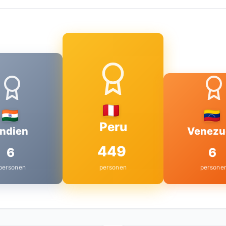
Peru
Indien
Venezu
449
6
6
personen
personen
persone