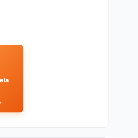
ela
n