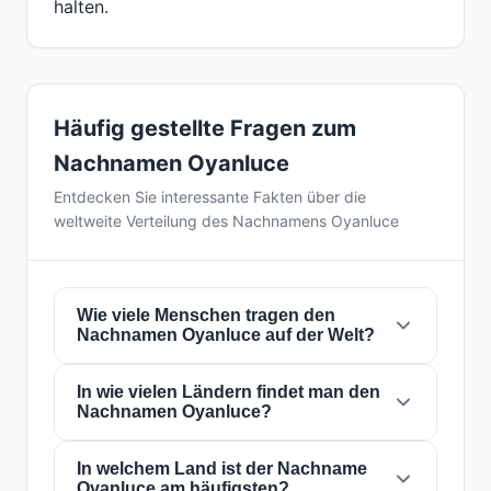
halten.
Häufig gestellte Fragen zum
Nachnamen Oyanluce
Entdecken Sie interessante Fakten über die
weltweite Verteilung des Nachnamens Oyanluce
Wie viele Menschen tragen den
Nachnamen Oyanluce auf der Welt?
In wie vielen Ländern findet man den
Derzeit gibt es weltweit etwa
8 Personen
mit
Nachnamen Oyanluce?
dem Nachnamen
Oyanluce
. Das bedeutet,
dass etwa 1 von
1,000,000,000 Personen
auf
der Welt diesen Nachnamen trägt. Er ist in
In welchem Land ist der Nachname
1
Der Nachname
Oyanluce
ist in
1 Ländern
auf
Oyanluce am häufigsten?