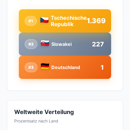
Tschechische
1.369
#1
Republik
227
Slowakei
#2
1
Deutschland
#3
Weltweite Verteilung
Prozentsatz nach Land