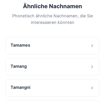
werden von einem großen Teil der
Ähnliche Nachnamen
Bevölkerung geteilt. Diese Verteilung hilft uns,
die Ursprünge und Migrationsgeschichte von
Phonetisch ähnliche Nachnamen, die Sie
Familien mit diesem Nachnamen zu verstehen.
interessieren könnten
Tamames
Tamang
Tamangni