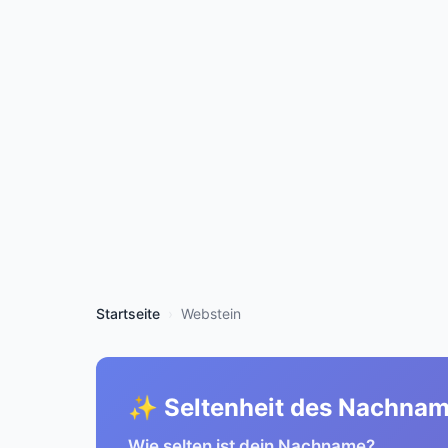
Startseite
Webstein
✨ Seltenheit des Nachna
Wie selten ist dein Nachname?