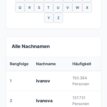
Q
R
S
T
U
V
W
X
Y
Z
Alle Nachnamen
Rangfolge
Nachname
Häufigkeit
150.384
1
Ivanov
Personen
137.731
2
Ivanova
Personen