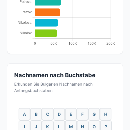
Nachnamen nach Buchstabe
Erkunden Sie Bulgarien Nachnamen nach
Anfangsbuchstaben
A
B
C
D
E
F
G
H
I
J
K
L
M
N
O
P