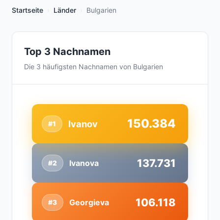
Startseite
Länder
Bulgarien
Top 3 Nachnamen
Die 3 häufigsten Nachnamen von Bulgarien
150.384
Ivanov
#1
137.731
Ivanova
#2
106.118
Georgieva
#3