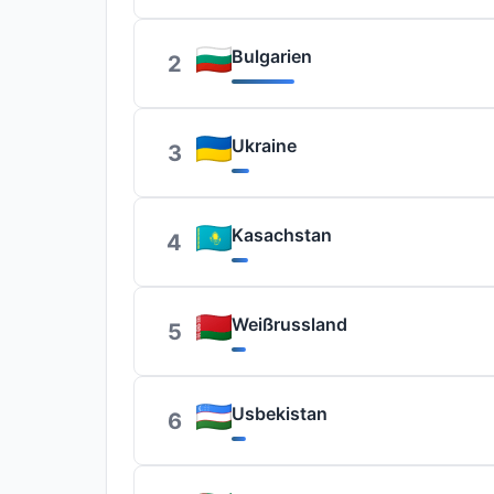
Bulgarien
2
Ukraine
3
Kasachstan
4
Weißrussland
5
Usbekistan
6