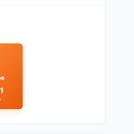
ne
1
n