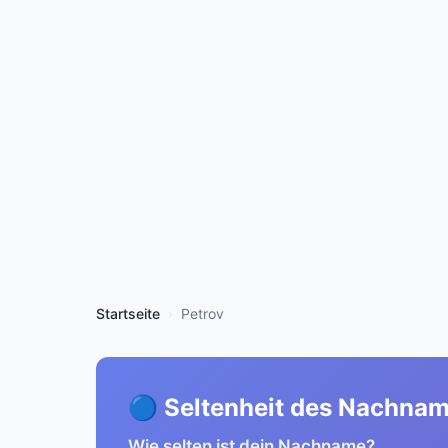
Startseite
Petrov
🔵 Seltenheit des Nachna
Wie selten ist dein Nachname?