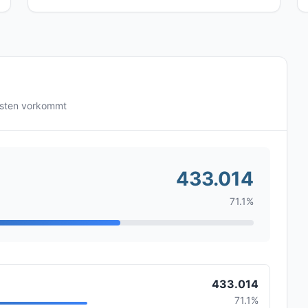
gsten vorkommt
433.014
71.1%
433.014
71.1%