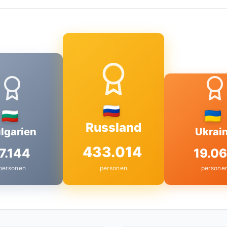
Russland
lgarien
Ukrai
433.014
7.144
19.06
personen
personen
persone