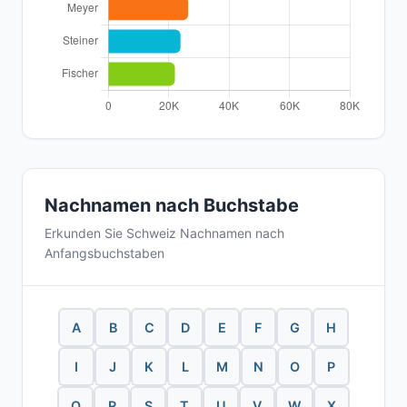
Nachnamen nach Buchstabe
Erkunden Sie Schweiz Nachnamen nach
Anfangsbuchstaben
A
B
C
D
E
F
G
H
I
J
K
L
M
N
O
P
Q
R
S
T
U
V
W
X