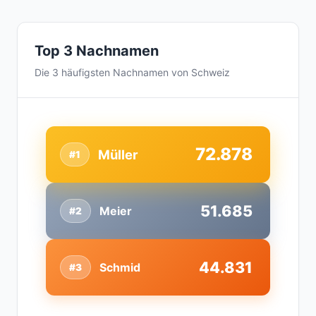
Top 3 Nachnamen
Die 3 häufigsten Nachnamen von Schweiz
72.878
Müller
#1
51.685
Meier
#2
44.831
Schmid
#3