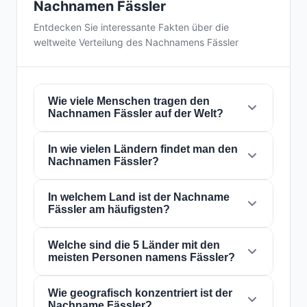
Nachnamen Fässler
Entdecken Sie interessante Fakten über die
weltweite Verteilung des Nachnamens Fässler
Wie viele Menschen tragen den
Nachnamen Fässler auf der Welt?
In wie vielen Ländern findet man den
Derzeit gibt es weltweit etwa
4.899 Personen
Nachnamen Fässler?
mit dem Nachnamen
Fässler
. Das bedeutet,
dass etwa 1 von
1,632,986 Personen
auf der
Welt diesen Nachnamen trägt. Er ist in
In welchem Land ist der Nachname
14
Der Nachname
Fässler
ist in
14 Ländern
auf
Fässler am häufigsten?
Ländern
präsent, was seine globale
der ganzen Welt präsent. Dies klassifiziert ihn
Verbreitung widerspiegelt.
als einen Nachnamen mit
lokal
Reichweite.
Seine Präsenz in mehreren Ländern weist auf
Welche sind die 5 Länder mit den
Der Nachname
Fässler
ist am häufigsten in
meisten Personen namens Fässler?
historische Migrations- und
Schweiz
, wo ihn etwa
4.361 Personen
tragen.
Familiendispersionsmuster über die
Dies entspricht
89%
der weltweiten
Jahrhunderte hin.
Gesamtzahl der Personen mit diesem
Wie geografisch konzentriert ist der
Die 5 Länder mit der höchsten Anzahl von
Nachname Fässler?