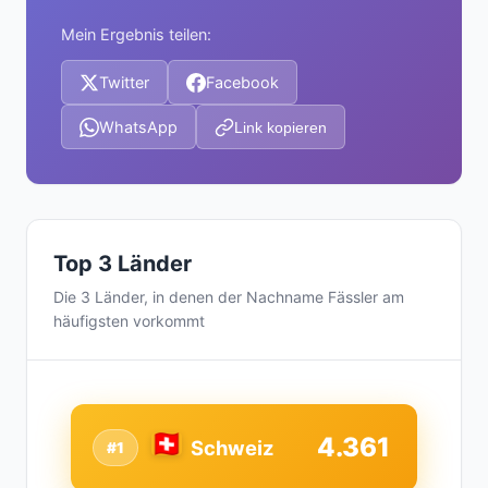
Mein Ergebnis teilen:
Twitter
Facebook
WhatsApp
Link kopieren
Top 3 Länder
Die 3 Länder, in denen der Nachname Fässler am
häufigsten vorkommt
4.361
Schweiz
#1