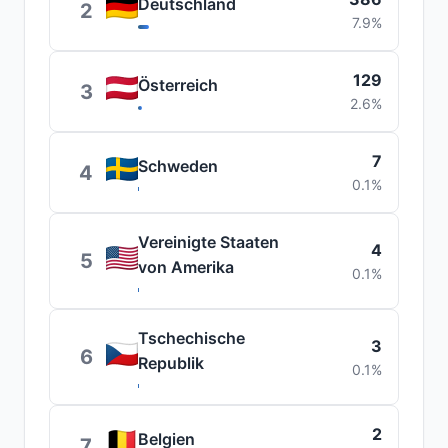
Deutschland
2
7.9%
129
Österreich
3
2.6%
7
Schweden
4
0.1%
Vereinigte Staaten
4
5
von Amerika
0.1%
Tschechische
3
6
Republik
0.1%
2
Belgien
7