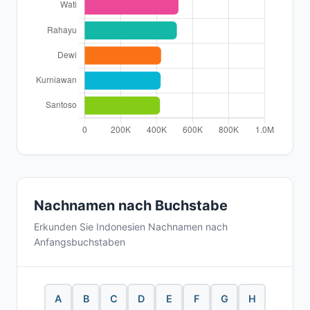
Nachnamen nach Buchstabe
Erkunden Sie Indonesien Nachnamen nach
Anfangsbuchstaben
A
B
C
D
E
F
G
H