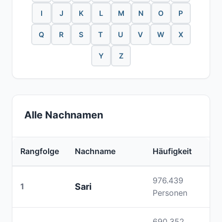
I
J
K
L
M
N
O
P
Q
R
S
T
U
V
W
X
Y
Z
Alle Nachnamen
Rangfolge
Nachname
Häufigkeit
976.439
1
Sari
Personen
690.352