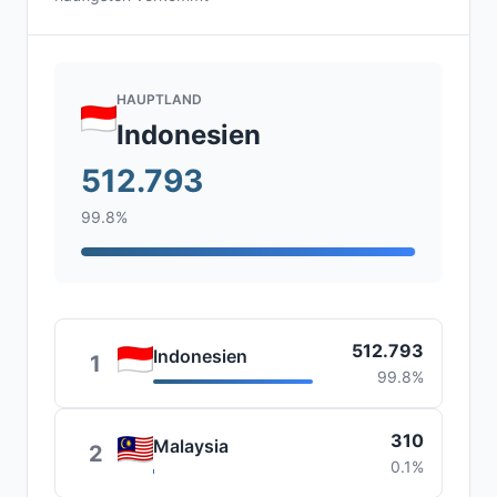
HAUPTLAND
Indonesien
512.793
99.8%
512.793
Indonesien
1
99.8%
310
Malaysia
2
0.1%