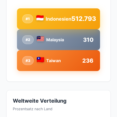
512.793
Indonesien
#1
310
Malaysia
#2
236
Taiwan
#3
Weltweite Verteilung
Prozentsatz nach Land