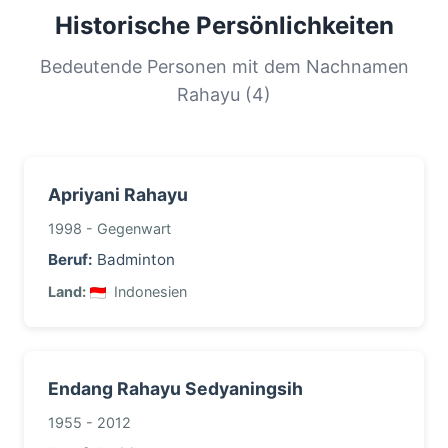
von einem großen Teil der Bevölkerung geteilt.
Historische Persönlichkeiten
Diese Verteilung hilft uns, die Ursprünge und
Migrationsgeschichte von Familien mit diesem
Bedeutende Personen mit dem Nachnamen
Nachnamen zu verstehen.
Rahayu (4)
Apriyani Rahayu
1998 - Gegenwart
Beruf:
Badminton
Land:
Indonesien
Endang Rahayu Sedyaningsih
1955 - 2012