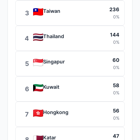
236
Taiwan
3
0%
144
Thailand
4
0%
60
Singapur
5
0%
58
Kuwait
6
0%
56
Hongkong
7
0%
47
Katar
8