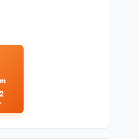
am
2
n