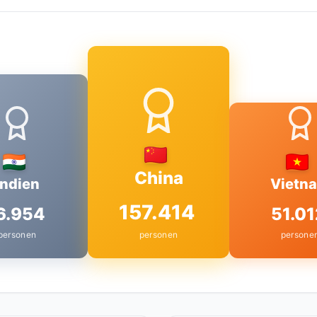
China
Indien
Vietn
157.414
6.954
51.01
personen
personen
persone