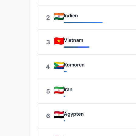
Indien
2
Vietnam
3
Komoren
4
Iran
5
Ägypten
6