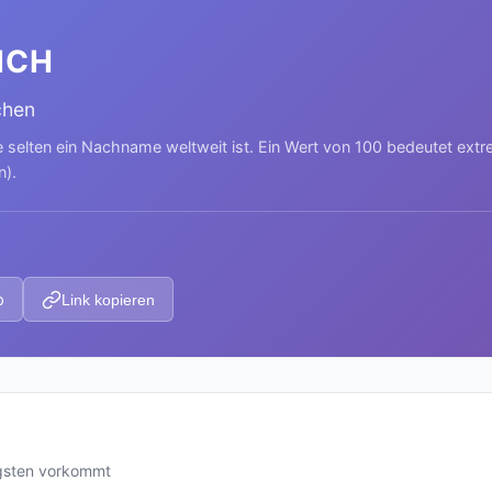
ICH
chen
e selten ein Nachname weltweit ist. Ein Wert von 100 bedeutet ext
n).
p
Link kopieren
igsten vorkommt