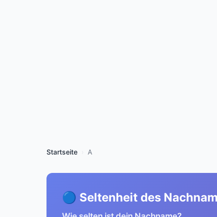
Startseite
A
🔵 Seltenheit des Nachna
Wie selten ist dein Nachname?