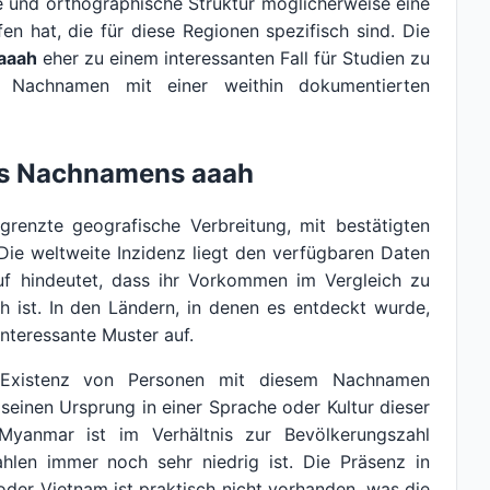
e und orthographische Struktur möglicherweise eine
n hat, die für diese Regionen spezifisch sind. Die
aaah
eher zu einem interessanten Fall für Studien zu
m Nachnamen mit einer weithin dokumentierten
es Nachnamens aaah
renzte geografische Verbreitung, mit bestätigten
Die weltweite Inzidenz liegt den verfügbaren Daten
uf hindeutet, dass ihr Vorkommen im Vergleich zu
 ist. In den Ländern, in denen es entdeckt wurde,
nteressante Muster auf.
 Existenz von Personen mit diesem Nachnamen
r seinen Ursprung in einer Sprache oder Kultur dieser
Myanmar ist im Verhältnis zur Bevölkerungszahl
ahlen immer noch sehr niedrig ist. Die Präsenz in
oder Vietnam ist praktisch nicht vorhanden, was die