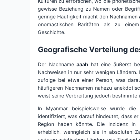
Kulturen zu erforschen, wo die phonetisch
gewisse Beziehung zu Namen oder Begriffe
geringe Häufigkeit macht den Nachnamen
onomastischen Raritäten als zu eine
Geschichte.
Geografische Verteilung d
Der Nachname
aaah
hat eine äußerst beg
Nachweisen in nur sehr wenigen Ländern. 
zufolge bei etwa einer Person, was dara
häufigeren Nachnamen nahezu anekdotisch
weist seine Verbreitung jedoch bestimmte i
In Myanmar beispielsweise wurde die
identifiziert, was darauf hindeutet, dass e
Region haben könnte. Die Inzidenz in 
erheblich, wenngleich sie in absoluten Z
anderen asiatischen Ländern wie Thailand 