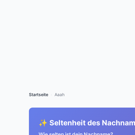
Startseite
Aaah
✨ Seltenheit des Nachna
Wie selten ist dein Nachname?