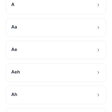
A
Aa
Ae
Aeh
Ah