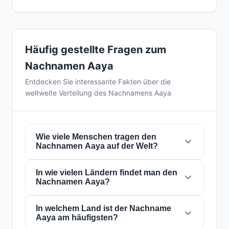
Häufig gestellte Fragen zum
Nachnamen Aaya
Entdecken Sie interessante Fakten über die
weltweite Verteilung des Nachnamens Aaya
Wie viele Menschen tragen den
Nachnamen Aaya auf der Welt?
In wie vielen Ländern findet man den
Derzeit gibt es weltweit etwa
104 Personen
Nachnamen Aaya?
mit dem Nachnamen
Aaya
. Das bedeutet,
dass etwa 1 von
76,923,077 Personen
auf der
Welt diesen Nachnamen trägt. Er ist in
In welchem Land ist der Nachname
11
Der Nachname
Aaya
ist in
11 Ländern
auf der
Aaya am häufigsten?
Ländern
präsent, was seine globale
ganzen Welt präsent. Dies klassifiziert ihn als