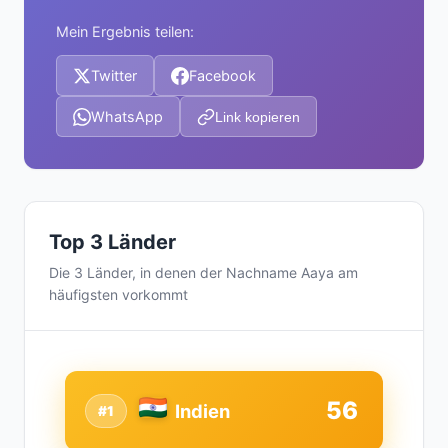
Mein Ergebnis teilen:
Twitter
Facebook
WhatsApp
Link kopieren
Top 3 Länder
Die 3 Länder, in denen der Nachname Aaya am
häufigsten vorkommt
56
Indien
#1