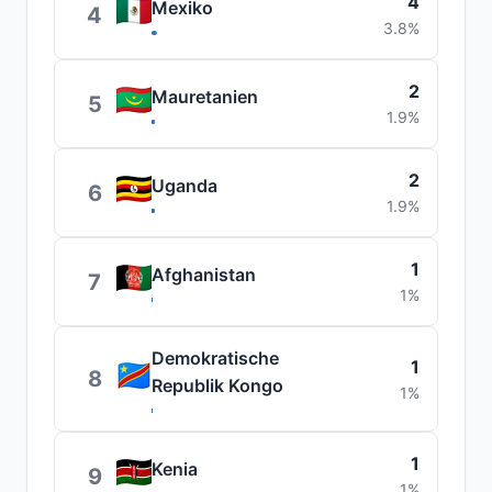
4
Mexiko
4
3.8%
2
Mauretanien
5
1.9%
2
Uganda
6
1.9%
1
Afghanistan
7
1%
Demokratische
1
8
Republik Kongo
1%
1
Kenia
9
1%