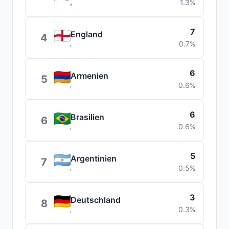
1.3%
7
England
4
0.7%
6
Armenien
5
0.6%
6
Brasilien
6
0.6%
5
Argentinien
7
0.5%
3
Deutschland
8
0.3%