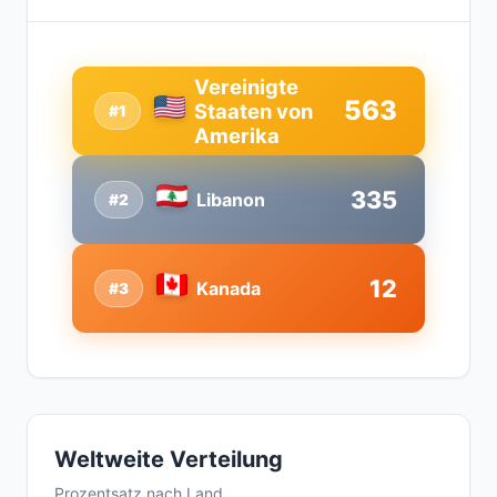
Vereinigte
563
Staaten von
#1
Amerika
335
Libanon
#2
12
Kanada
#3
Weltweite Verteilung
Prozentsatz nach Land