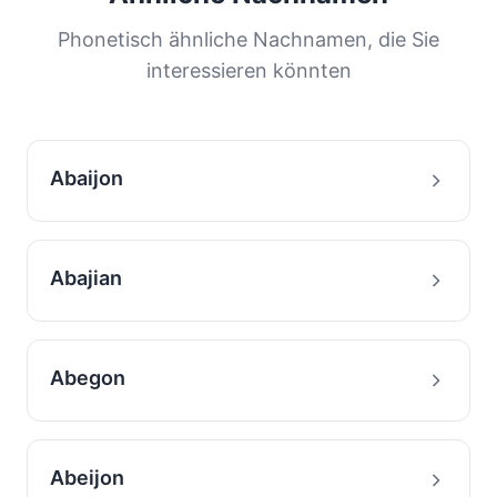
Verteilung hilft uns, die Ursprünge und
Migrationsgeschichte von Familien mit diesem
Phonetisch ähnliche Nachnamen, die Sie
Nachnamen zu verstehen.
interessieren könnten
Abaijon
Abajian
Abegon
Abeijon