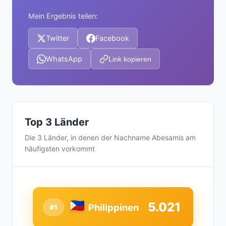
Mein Ergebnis teilen:
Twitter
Facebook
WhatsApp
Link kopieren
Top 3 Länder
Die 3 Länder, in denen der Nachname Abesamis am
häufigsten vorkommt
5.021
Philippinen
#1