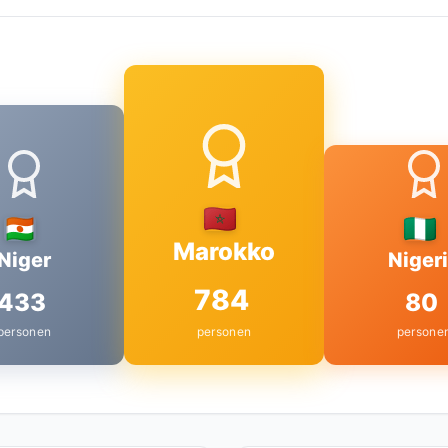
Marokko
Niger
Niger
784
433
80
personen
personen
persone