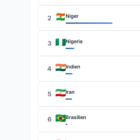
Niger
2
Nigeria
3
Indien
4
Iran
5
Brasilien
6