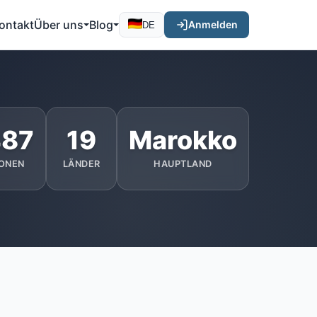
ontakt
Über uns
Blog
Anmelden
DE
487
19
Marokko
ONEN
LÄNDER
HAUPTLAND