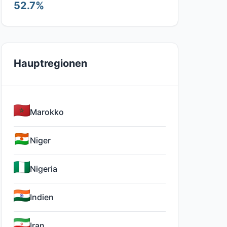
52.7%
Hauptregionen
Marokko
Niger
Nigeria
Indien
Iran