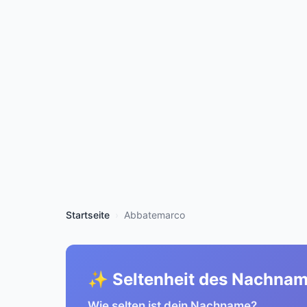
Startseite
Abbatemarco
✨ Seltenheit des Nachna
Wie selten ist dein Nachname?