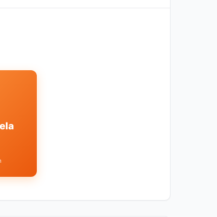
ela
n