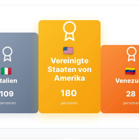
Vereinigte
Staaten von
Amerika
Italien
Venezu
180
109
28
personen
personen
persone