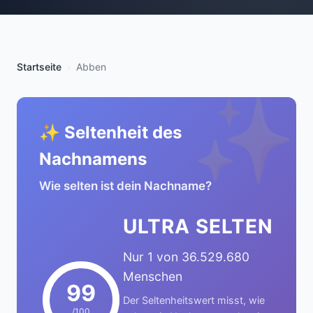
Startseite
Abben
✨
✨ Seltenheit des
Nachnamens
Wie selten ist dein Nachname?
ULTRA SELTEN
Nur 1 von 36.529.680
Menschen
99
Der Seltenheitswert misst, wie
/100