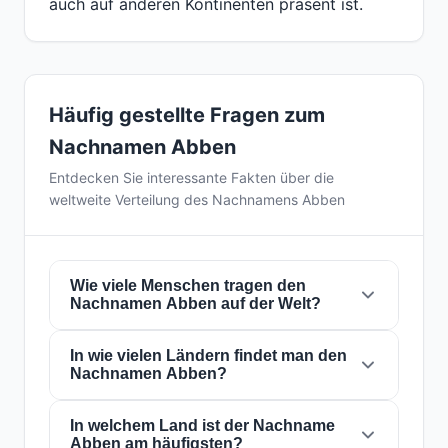
auch auf anderen Kontinenten präsent ist.
Häufig gestellte Fragen zum
Nachnamen Abben
Entdecken Sie interessante Fakten über die
weltweite Verteilung des Nachnamens Abben
Wie viele Menschen tragen den
Nachnamen Abben auf der Welt?
In wie vielen Ländern findet man den
Derzeit gibt es weltweit etwa
219 Personen
Nachnamen Abben?
mit dem Nachnamen
Abben
. Das bedeutet,
dass etwa 1 von
36,529,680 Personen
auf
der Welt diesen Nachnamen trägt. Er ist in
In welchem Land ist der Nachname
12
Der Nachname
Abben
ist in
12 Ländern
auf
Abben am häufigsten?