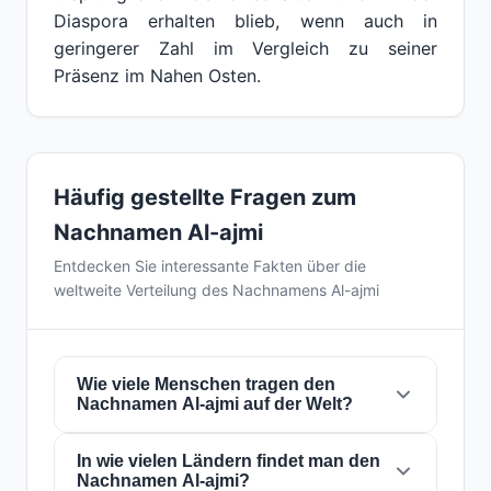
Diaspora erhalten blieb, wenn auch in
geringerer Zahl im Vergleich zu seiner
Präsenz im Nahen Osten.
Häufig gestellte Fragen zum
Nachnamen Al-ajmi
Entdecken Sie interessante Fakten über die
weltweite Verteilung des Nachnamens Al-ajmi
Wie viele Menschen tragen den
Nachnamen Al-ajmi auf der Welt?
In wie vielen Ländern findet man den
Derzeit gibt es weltweit etwa
6.652 Personen
Nachnamen Al-ajmi?
mit dem Nachnamen
Al-ajmi
. Das bedeutet,