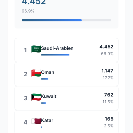
4.452
66.9%
4.452
Saudi-Arabien
1
66.9%
1.147
Oman
2
17.2%
762
Kuwait
3
11.5%
165
Katar
4
2.5%