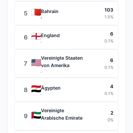
103
Bahrain
5
1.5%
6
England
6
0.1%
Vereinigte Staaten
6
7
von Amerika
0.1%
4
Ägypten
8
0.1%
Vereinigte
2
9
Arabische Emirate
0%