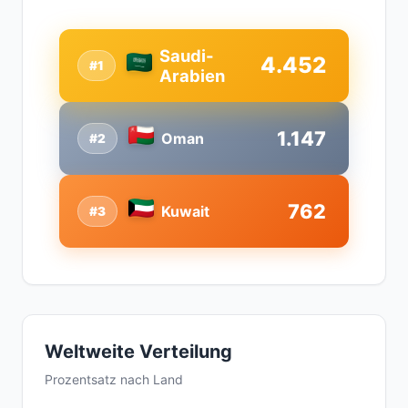
Saudi-
4.452
#1
Arabien
1.147
Oman
#2
762
Kuwait
#3
Weltweite Verteilung
Prozentsatz nach Land